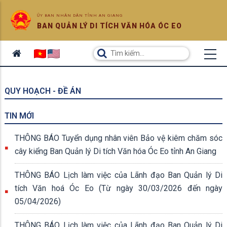
ỦY BAN NHÂN DÂN TỈNH AN GIANG
BAN QUẢN LÝ DI TÍCH VĂN HÓA ÓC EO
QUY HOẠCH - ĐỀ ÁN
TIN MỚI
THÔNG BÁO Tuyển dụng nhân viên Bảo vệ kiêm chăm sóc
cây kiểng Ban Quản lý Di tích Văn hóa Óc Eo tỉnh An Giang
THÔNG BÁO Lịch làm việc của Lãnh đạo Ban Quản lý Di
tích Văn hoá Óc Eo (Từ ngày 30/03/2026 đến ngày
05/04/2026)
THÔNG BÁO Lịch làm việc của Lãnh đạo Ban Quản lý Di