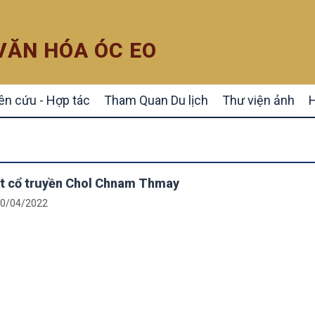
 VĂN HÓA ÓC EO
ên cứu - Hợp tác
Tham Quan Du lịch
Thư viện ảnh
H
t cổ truyền Chol Chnam Thmay
0/04/2022