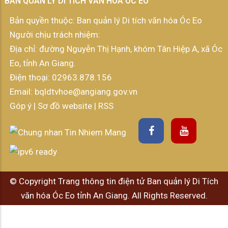
BAN QUẢN LÝ DI TÍCH VĂN HÓA ÓC EO
Bản quyền thuộc: Ban quản lý Di tích văn hóa Óc Eo
Người chịu trách nhiệm:
Địa chỉ: đường Nguyễn Thị Hạnh, khóm Tân Hiệp A, xã Óc
Eo, tỉnh An Giang.
Điện thoại:
02963.878.156
Email:
bqldtvhoe@angiang.gov.vn
Góp ý
|
Sơ đồ website
|
RSS
© Copyright Trang thông tin điện tử Ban quản lý Di Tích
văn hóa Óc Eo tỉnh An Giang. All Rights Reserved.