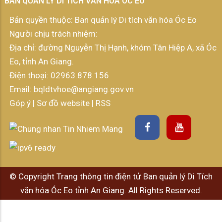
BAN QUẢN LÝ DI TÍCH VĂN HÓA ÓC EO
Bản quyền thuộc: Ban quản lý Di tích văn hóa Óc Eo
Người chịu trách nhiệm:
Địa chỉ: đường Nguyễn Thị Hạnh, khóm Tân Hiệp A, xã Óc
Eo, tỉnh An Giang.
Điện thoại:
02963.878.156
Email:
bqldtvhoe@angiang.gov.vn
Góp ý
|
Sơ đồ website
|
RSS
© Copyright Trang thông tin điện tử Ban quản lý Di Tích
văn hóa Óc Eo tỉnh An Giang. All Rights Reserved.