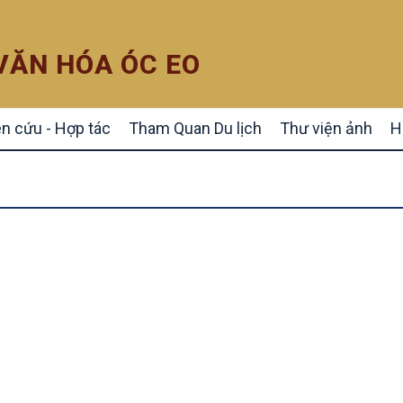
 VĂN HÓA ÓC EO
n cứu - Hợp tác
Tham Quan Du lịch
Thư viện ảnh
H