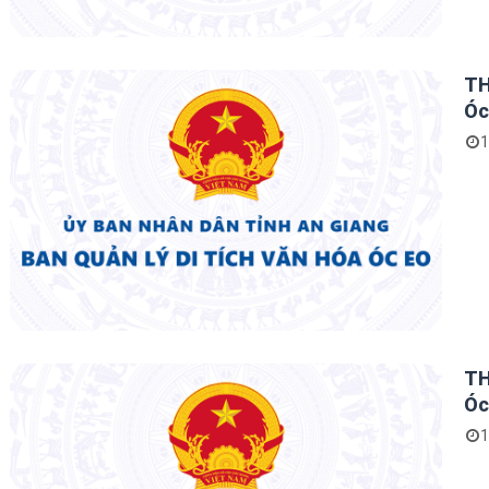
TH
Óc
1
TH
Óc
1