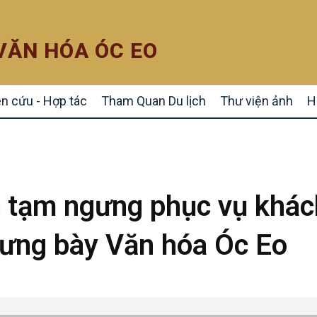
 VĂN HÓA ÓC EO
n cứu - Hợp tác
Tham Quan Du lịch
Thư viện ảnh
H
tạm ngưng phục vụ khác
rưng bày Văn hóa Óc Eo