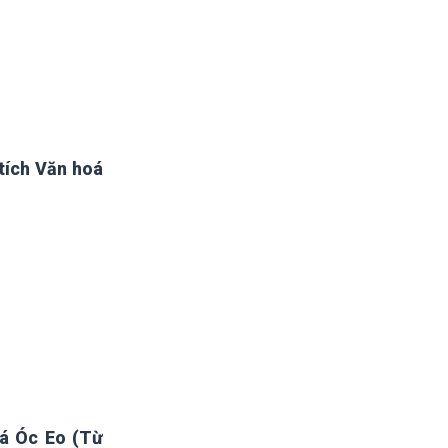
tích Văn hoá
oá Óc Eo (Từ