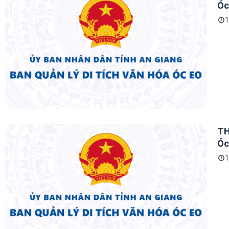
Óc
1
TH
Óc
1