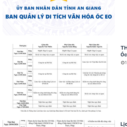
TH
Óc
1
Lị