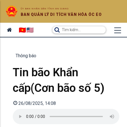
ỦY BAN NHÂN DÂN TỈNH AN GIANG
BAN QUẢN LÝ DI TÍCH VĂN HÓA ÓC EO
Thông báo
Tin bão Khẩn
cấp(Cơn bão số 5)
26/08/2025, 14:08