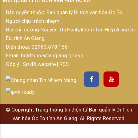
BAN QUẢN LÝ DI TÍCH VĂN HÓA ÓC EO
Bản quyền thuộc: Ban quản lý Di tích văn hóa Óc Eo
Người chịu trách nhiệm:
Địa chỉ: đường Nguyễn Thị Hạnh, khóm Tân Hiệp A, xã Óc
Eo, tỉnh An Giang.
Điện thoại:
02963.878.156
Email:
bqldtvhoe@angiang.gov.vn
Góp ý
|
Sơ đồ website
|
RSS
© Copyright Trang thông tin điện tử Ban quản lý Di Tích
văn hóa Óc Eo tỉnh An Giang. All Rights Reserved.