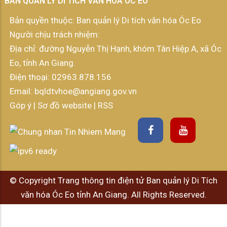
BAN QUẢN LÝ DI TÍCH VĂN HÓA ÓC EO
Bản quyền thuộc: Ban quản lý Di tích văn hóa Óc Eo
Người chịu trách nhiệm:
Địa chỉ: đường Nguyễn Thị Hạnh, khóm Tân Hiệp A, xã Óc
Eo, tỉnh An Giang.
Điện thoại:
02963.878.156
Email:
bqldtvhoe@angiang.gov.vn
Góp ý
|
Sơ đồ website
|
RSS
© Copyright Trang thông tin điện tử Ban quản lý Di Tích
văn hóa Óc Eo tỉnh An Giang. All Rights Reserved.